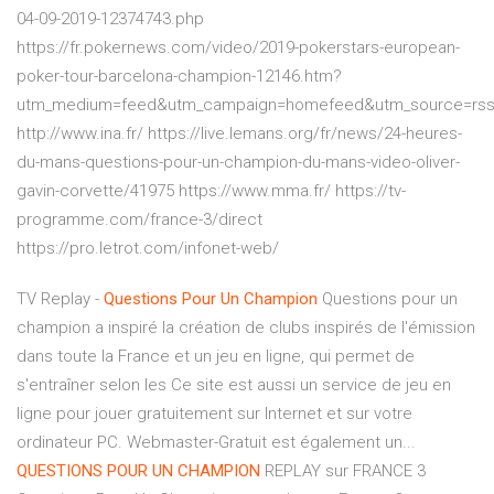
04-09-2019-12374743.php
https://fr.pokernews.com/video/2019-pokerstars-european-
poker-tour-barcelona-champion-12146.htm?
utm_medium=feed&utm_campaign=homefeed&utm_source=rs
http://www.ina.fr/ https://live.lemans.org/fr/news/24-heures-
du-mans-questions-pour-un-champion-du-mans-video-oliver-
gavin-corvette/41975 https://www.mma.fr/ https://tv-
programme.com/france-3/direct
https://pro.letrot.com/infonet-web/
TV Replay -
Questions
Pour
Un
Champion
Questions pour un
champion a inspiré la création de clubs inspirés de l'émission
dans toute la France et un jeu en ligne, qui permet de
s'entraîner selon les Ce site est aussi un service de jeu en
ligne pour jouer gratuitement sur Internet et sur votre
ordinateur PC. Webmaster-Gratuit est également un...
QUESTIONS
POUR
UN
CHAMPION
REPLAY sur FRANCE 3