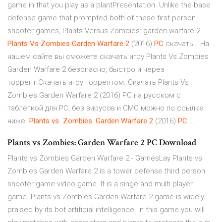
game in that you play as a plantPresentation. Unlike the base
defense game that prompted both of these first person
shooter games, Plants Versus Zombies: garden warfare 2...
Plants
Vs
Zombies
Garden
Warfare
2
(2016)
PC
скачать… На
нашем сайте вы сможете скачать игру Plants Vs Zombies
Garden Warfare 2 безопасно, быстро и через
торрент.Скачать игру торрентом. Скачать Plants Vs
Zombies Garden Warfare 2 (2016) PC на русском с
таблеткой для PC, без вирусов и СМС можно по ссылке
ниже.
Plants
vs
.
Zombies
:
Garden
Warfare
2
(2016)
PC
|…
Plants vs Zombies: Garden Warfare 2 PC Download
Plants vs Zombies Garden Warfare 2 - GamesLay Plants vs
Zombies Garden Warfare 2 is a tower defense third person
shooter game video game. It is a singe and multi player
game. Plants vs Zombies Garden Warfare 2 game is widely
praised by its bot artificial intelligence. In this game you will