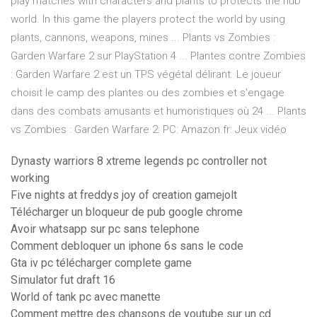
play matches with characters and plants to protects the hub
world. In this game the players protect the world by using
plants, cannons, weapons, mines ... Plants vs Zombies :
Garden Warfare 2 sur PlayStation 4 ... Plantes contre Zombies
: Garden Warfare 2 est un TPS végétal délirant. Le joueur
choisit le camp des plantes ou des zombies et s'engage
dans des combats amusants et humoristiques où 24 ... Plants
vs Zombies : Garden Warfare 2: PC: Amazon.fr: Jeux vidéo
Dynasty warriors 8 xtreme legends pc controller not
working
Five nights at freddys joy of creation gamejolt
Télécharger un bloqueur de pub google chrome
Avoir whatsapp sur pc sans telephone
Comment debloquer un iphone 6s sans le code
Gta iv pc télécharger complete game
Simulator fut draft 16
World of tank pc avec manette
Comment mettre des chansons de youtube sur un cd