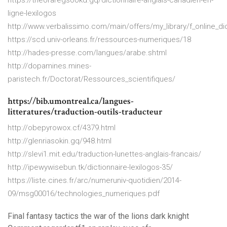
https://theoraregsookd.gq/dictionnaire-anglais-canadien-en-
ligne-lexilogos
http://www.verbalissimo.com/main/offers/my_library/f_online_d
https://scd.univ-orleans.fr/ressources-numeriques/18
http://hades-presse.com/langues/arabe.shtml
http://dopamines.mines-
paristech.fr/Doctorat/Ressources_scientifiques/
https://bib.umontreal.ca/langues-
litteratures/traduction-outils-traducteur
http://obepyrowox.cf/4379.html
http://glenriasokin.gq/948.html
http://slevi1.mit.edu/traduction-lunettes-anglais-francais/
http://ipewywisebun.tk/dictionnaire-lexilogos-35/
https://liste.cines.fr/arc/numeruniv-quotidien/2014-
09/msg00016/technologies_numeriques.pdf
Final fantasy tactics the war of the lions dark knight