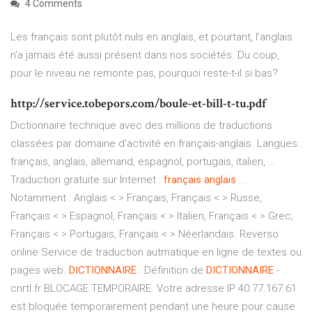
4 Comments
Les français sont plutôt nuls en anglais, et pourtant, l'anglais
n'a jamais été aussi présent dans nos sociétés. Du coup,
pour le niveau ne remonte pas, pourquoi reste-t-il si bas?
http://service.tobepors.com/boule-et-bill-t-tu.pdf
Dictionnaire technique avec des millions de traductions
classées par domaine d'activité en français-anglais. Langues:
français, anglais, allemand, espagnol, portugais, italien, …
Traduction gratuite sur Internet :
français
anglais
...
Notamment : Anglais < > Français, Français < > Russe,
Français < > Espagnol, Français < > Italien, Français < > Grec,
Français < > Portugais, Français < > Néerlandais. Reverso
online Service de traduction autmatique en ligne de textes ou
pages web.
DICTIONNAIRE
: Définition de
DICTIONNAIRE
-
cnrtl.fr BLOCAGE TEMPORAIRE. Votre adresse IP 40.77.167.61
est bloquée temporairement pendant une heure pour cause