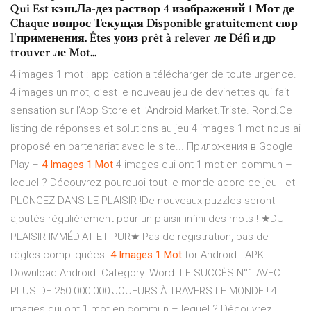
Qui Est кэш.Ла-дез раствор 4 изображений 1 Мот де
Chaque вопрос Текущая Disponible gratuitement сюр
l'применения. Êtes уоиз prêt à relever ле Défi и др
trouver ле Mot...
4 images 1 mot : application a télécharger de toute urgence.
4 images un mot, c’est le nouveau jeu de devinettes qui fait
sensation sur l’App Store et l’Android Market.Triste. Rond.Ce
listing de réponses et solutions au jeu 4 images 1 mot nous ai
proposé en partenariat avec le site... Приложения в Google
Play –
4
Images
1
Mot
4 images qui ont 1 mot en commun –
lequel ? Découvrez pourquoi tout le monde adore ce jeu - et
PLONGEZ DANS LE PLAISIR !De nouveaux puzzles seront
ajoutés régulièrement pour un plaisir infini des mots ! ★DU
PLAISIR IMMÉDIAT ET PUR★ Pas de registration, pas de
règles compliquées.
4
Images
1
Mot
for Android - APK
Download Android. Category: Word. LE SUCCÈS N°1 AVEC
PLUS DE 250.000.000 JOUEURS À TRAVERS LE MONDE ! 4
images qui ont 1 mot en commun – lequel ? Découvrez