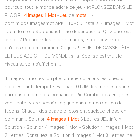
pourquoi tout le monde adore ce jeu - et PLONGEZ DANS LE
PLAISIR !
4
Images
1
Mot
-
Jeu
de
mots
... -
com.midoa.imagesmot APK… 10 - 50. Installs. 4 Images 1 Mot
- Jeu de mots Screenshot. The description of.Quiz Quel est
le mot ? Regardez les quatre images, et découvrez ce
qu'elles sont en commun. Gagnez ! LE JEU DE CASSE-TÊTE
LE PLUS ADDICTIF DU MONDE ! si la réponse est vrai , le
niveau suivent s’affichent...
4 images 1 mot est un phénomène qui a pris les joueurs
mobiles par la tempête. Fait par LOTUM, les mêmes esprits
qui nous ont amenés Icomania et Pic Combo, ces énigmes
vont tester votre pensée logique dans toutes sortes de
façons. Chacun des quatre photos ont quelque chose en
commun... Solution
4
Images
1
Mot
3 Lettres JEU.info »
Solution » Solution 4 Images 1 Mot » Solution 4 Images 1 Mot
3 Lettres. Consultez la Solution 4 Images 1 Mot 3 Lettres, ne