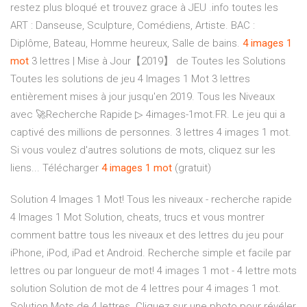
restez plus bloqué et trouvez grace à JEU .info toutes les
ART : Danseuse, Sculpture, Comédiens, Artiste. BAC :
Diplôme, Bateau, Homme heureux, Salle de bains.
4
images
1
mot
3 lettres | Mise à Jour【2019】 de Toutes les Solutions
Toutes les solutions de jeu 4 Images 1 Mot 3 lettres
entièrement mises à jour jusqu'en 2019. Tous les Niveaux
avec 🚀Recherche Rapide ▷ 4images-1mot.FR. Le jeu qui a
captivé des millions de personnes. 3 lettres 4 images 1 mot.
Si vous voulez d'autres solutions de mots, cliquez sur les
liens... Télécharger
4
images
1
mot
(gratuit)
Solution 4 Images 1 Mot! Tous les niveaux - recherche rapide
4 Images 1 Mot Solution, cheats, trucs et vous montrer
comment battre tous les niveaux et des lettres du jeu pour
iPhone, iPod, iPad et Android. Recherche simple et facile par
lettres ou par longueur de mot! 4 images 1 mot - 4 lettre mots
solution Solution de mot de 4 lettres pour 4 images 1 mot.
Solution Mots de 4 lettres. Cliquez sur une photo pour révéler