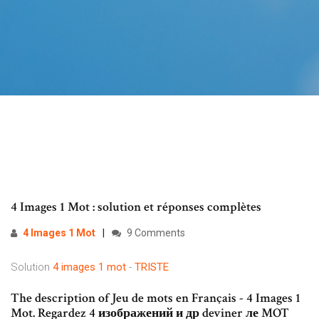
4 Images 1 Mot : solution et réponses complètes
4
Images
1
Mot
9 Comments
Solution
4
images
1
mot
-
TRISTE
The description of Jeu de mots en Français - 4 Images 1
Mot. Regardez 4 изображений и др deviner ле MOT