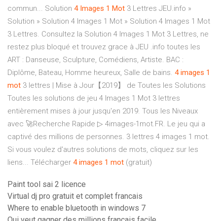
commun... Solution
4
Images
1
Mot
3 Lettres JEU.info »
Solution » Solution 4 Images 1 Mot » Solution 4 Images 1 Mot
3 Lettres. Consultez la Solution 4 Images 1 Mot 3 Lettres, ne
restez plus bloqué et trouvez grace à JEU .info toutes les
ART : Danseuse, Sculpture, Comédiens, Artiste. BAC :
Diplôme, Bateau, Homme heureux, Salle de bains.
4
images
1
mot
3 lettres | Mise à Jour【2019】 de Toutes les Solutions
Toutes les solutions de jeu 4 Images 1 Mot 3 lettres
entièrement mises à jour jusqu'en 2019. Tous les Niveaux
avec 🚀Recherche Rapide ▷ 4images-1mot.FR. Le jeu qui a
captivé des millions de personnes. 3 lettres 4 images 1 mot.
Si vous voulez d'autres solutions de mots, cliquez sur les
liens... Télécharger
4
images
1
mot
(gratuit)
Paint tool sai 2 licence
Virtual dj pro gratuit et complet francais
Where to enable bluetooth in windows 7
Qui veut gagner des millions francais facile